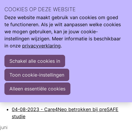
Archief
2023
COOKIES OP DEZE WEBSITE
Deze website maakt gebruik van cookies om goed
Ope
Zoeken
Archief
>
2023
te functioneren. Als je wilt aanpassen welke cookies
men
november
we mogen gebruiken, kan je jouw cookie-
instellingen wijzigen. Meer informatie is beschikbaar
11-11-2023
-
Pampers steunt Care4Neo bij het
in onze
privacyverklaring
.
ondersteunen van de allerkleinsten en hun ouders
oktober
Schakel alle cookies in
23-10-2023
-
Help (online) mee met de ontwikkeling
Toon cookie-instellingen
van een keuzehulp voor behandeling bij
Necrotiserende Enterocolitis
Alleen essentiële cookies
augustus
04-08-2023
-
Care4Neo betrokken bij preSAFE
studie
juni