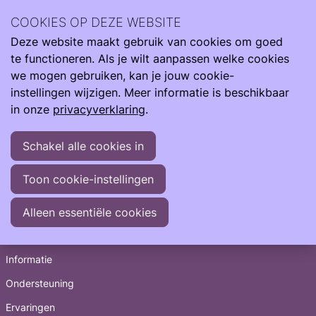
Archief
COOKIES OP DEZE WEBSITE
Deze website maakt gebruik van cookies om goed
Ope
Zoeken
Archief
te functioneren. Als je wilt aanpassen welke cookies
men
2024
we mogen gebruiken, kan je jouw cookie-
2023
instellingen wijzigen. Meer informatie is beschikbaar
2022
in onze
privacyverklaring
.
2021
2020
Schakel alle cookies in
2019
2018
Toon cookie-instellingen
2017
2016
Alleen essentiële cookies
Snel naar
Informatie
Ondersteuning
Ervaringen