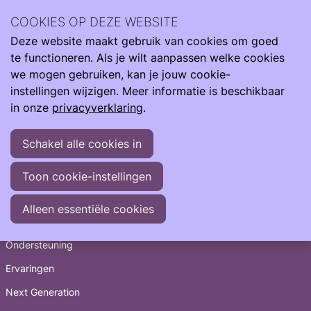
Archief
2022
mei 2022
COOKIES OP DEZE WEBSITE
Deze website maakt gebruik van cookies om goed
Ope
Zoeken
Archief
>
2022
>
mei
te functioneren. Als je wilt aanpassen welke cookies
men
28-05-2022
-
Wil jij met lotgenoten praten over jouw
we mogen gebruiken, kan je jouw cookie-
ervaring?
instellingen wijzigen. Meer informatie is beschikbaar
28-05-2022
-
Cyberpoli voor kinderen die te vroeg
in onze
privacyverklaring
.
geboren zijn online
Schakel alle cookies in
Toon cookie-instellingen
Snel naar
Alleen essentiële cookies
Informatie
Ondersteuning
Ervaringen
Next Generation