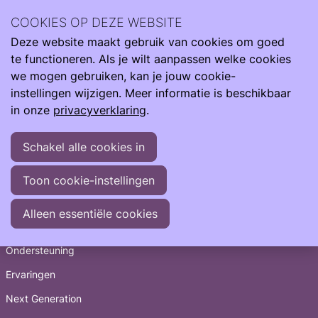
Archief
2024
maart 2024
COOKIES OP DEZE WEBSITE
Deze website maakt gebruik van cookies om goed
Ope
Zoeken
Archief
>
2024
>
maart
te functioneren. Als je wilt aanpassen welke cookies
men
23-03-2024
-
Care4Neo presenteert nieuwe
we mogen gebruiken, kan je jouw cookie-
meerjarenstrategie
instellingen wijzigen. Meer informatie is beschikbaar
in onze
privacyverklaring
.
Schakel alle cookies in
Toon cookie-instellingen
Snel naar
Alleen essentiële cookies
Informatie
Ondersteuning
Ervaringen
Next Generation