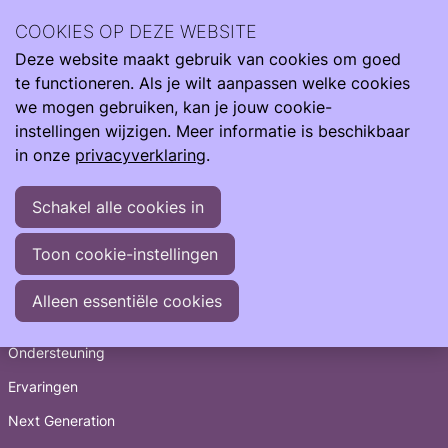
Archief
2024
augustus 2024
COOKIES OP DEZE WEBSITE
Deze website maakt gebruik van cookies om goed
Ope
Zoeken
Archief
>
2024
>
augustus
te functioneren. Als je wilt aanpassen welke cookies
men
12-08-2024
-
Ervaren steun op moeilijke momenten:
we mogen gebruiken, kan je jouw cookie-
ontdek de kracht van Ouders voor Ouders
instellingen wijzigen. Meer informatie is beschikbaar
in onze
privacyverklaring
.
Schakel alle cookies in
Toon cookie-instellingen
Snel naar
Alleen essentiële cookies
Informatie
Ondersteuning
Ervaringen
Next Generation