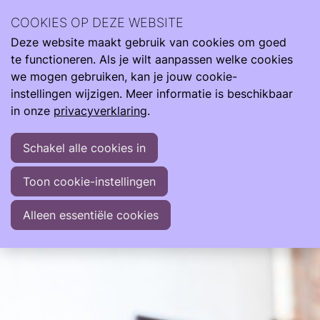
Over Ouders | Weer Thuis gesprek
COOKIES OP DEZE WEBSITE
Deze website maakt gebruik van cookies om goed
te functioneren. Als je wilt aanpassen welke cookies
wo
we mogen gebruiken, kan je jouw cookie-
01
2026
instellingen wijzigen. Meer informatie is beschikbaar
jul
in onze
privacyverklaring
.
20:00
- 21:00
Online
Ouders | Weer Thuis gesprek
Schakel alle cookies in
Elke maand organiseert Care4Neo vanuit Ouders
Toon cookie-instellingen
voor Ouders een online "Weer Thuis" gesprek via
Teams.
Alleen essentiële cookies