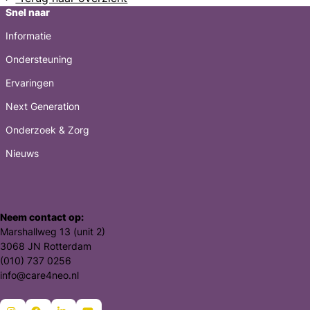
Snel naar
Informatie
Ondersteuning
Ervaringen
Next Generation
Onderzoek & Zorg
Nieuws
Neem contact op:
Marshallweg 13 (unit 2)
3068 JN Rotterdam
(010) 737 0256
info@care4neo.nl