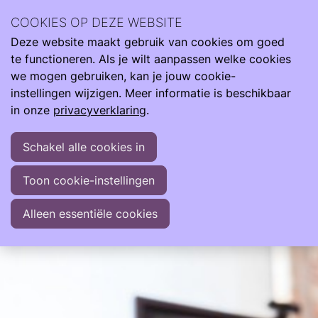
Over Ouders | Online Neo-Café
COOKIES OP DEZE WEBSITE
Deze website maakt gebruik van cookies om goed
te functioneren. Als je wilt aanpassen welke cookies
do
we mogen gebruiken, kan je jouw cookie-
08
2026
instellingen wijzigen. Meer informatie is beschikbaar
okt
in onze
privacyverklaring
.
20:00
- 21:00
Online
Ouders | Online Neo-Café
Schakel alle cookies in
Elke maand organiseert Care4Neo vanuit Ouders
Toon cookie-instellingen
voor Ouders een online Neo-Café via Teams.
Alleen essentiële cookies