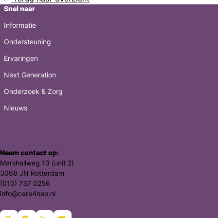
Snel naar
Informatie
Ondersteuning
Ervaringen
Next Generation
Onderzoek & Zorg
Nieuws
Neem contact op:
Marshallweg 13 (unit 2)
3068 JN Rotterdam
(010) 737 0256
info@care4neo.nl