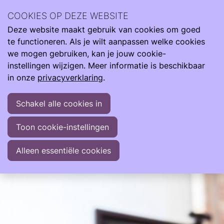
Over Ouders | Online Neo-Café
COOKIES OP DEZE WEBSITE
Deze website maakt gebruik van cookies om goed
te functioneren. Als je wilt aanpassen welke cookies
vr
we mogen gebruiken, kan je jouw cookie-
11
2026
instellingen wijzigen. Meer informatie is beschikbaar
dec
in onze
privacyverklaring
.
10:00
- 11:00
Online
Ouders | Online Neo-Café
Schakel alle cookies in
Elke maand organiseert Care4Neo vanuit Ouders
Toon cookie-instellingen
voor Ouders een Online Neo-Café via Teams.
Alleen essentiële cookies