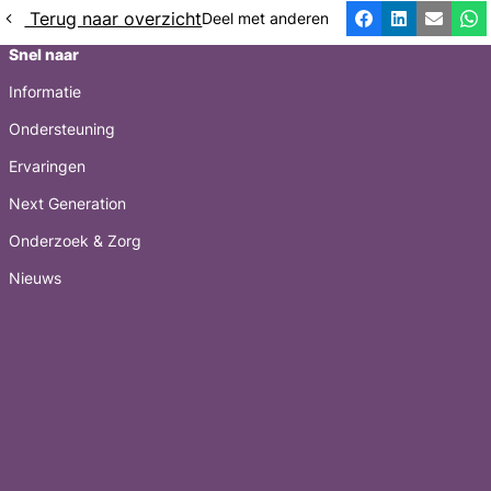
Terug naar overzicht
Deel met anderen
Facebook
LinkedIn
E-mail
Wh
Snel naar
Informatie
Ondersteuning
Ervaringen
Next Generation
Onderzoek & Zorg
Nieuws