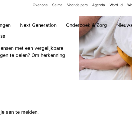
Over ons
Selma
Voor de pers
Agenda
Word lid
Wo
ingen
Next Generation
Onderzoek & Zorg
Nieuw
Oss
ensen met een vergelijkbare
ingen te delen? Om herkenning
 je aan te melden.