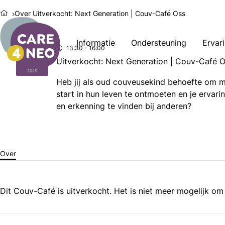
Over Uitverkocht: Next Generation | Couv-Café Oss
Informatie
Ondersteuning
Ervar
13:30
- 16:00
za
25
Uitverkocht: Next Generation | Couv-Café 
okt
2025
Heb jij als oud couveusekind behoefte om m
start in hun leven te ontmoeten en je ervar
en erkenning te vinden bij anderen?
Over
Dit Couv-Café is uitverkocht. Het is niet meer mogelijk om