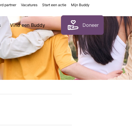
rd partner
Vacatures
Start een actie
Mijn Buddy
Zoeken
s
Vind een Buddy
Doneer