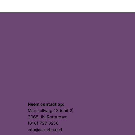
Neem contact op:
Marshallweg 13 (unit 2)
3068 JN Rotterdam
(010) 737 0256
info@care4neo.nl