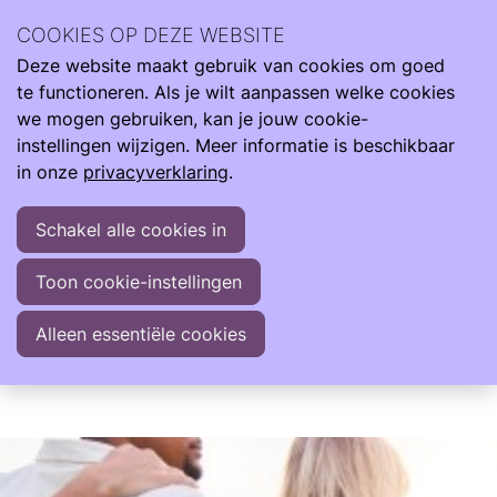
Over Uitverkocht: Next Generation | Couv-Café Amersfoort
COOKIES OP DEZE WEBSITE
Deze website maakt gebruik van cookies om goed
te functioneren. Als je wilt aanpassen welke cookies
za
we mogen gebruiken, kan je jouw cookie-
28
2026
instellingen wijzigen. Meer informatie is beschikbaar
feb
in onze
privacyverklaring
.
13:30
- 16:00
Uitverkocht: Next Generation | Couv-Café
Schakel alle cookies in
Amersfoort
Toon cookie-instellingen
Heb jij als oud couveusekind behoefte om mensen
met een vergelijkbare start in hun leven te
Alleen essentiële cookies
ontmoeten en je ervaringen te delen? Om
herkenning en erkenning te vinden bij anderen?