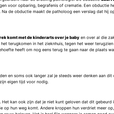
en voor opbaring, begrafenis of crematie. Een obductie h
 Na de obductie maakt de patholoog een verslag dat hij op
ek komt met de kinderarts over je baby
en over al die zak
het terugkomen in het zieknhuis, tegen het weer terugzien
behoefte heeft om nog eens terug te gaan naar de plaats wa
den en soms ook langer zal je steeds weer denken aan dit 
ijn eigen tijd voor nodig.
. Het kan ook zijn dat je niet kunt geloven dat dit gebeu
 die op hun weg komt. Andere kroppen hun verdriet meer op, 
n rouw beleven. Het is heel fijn wanneer je samen goed ove