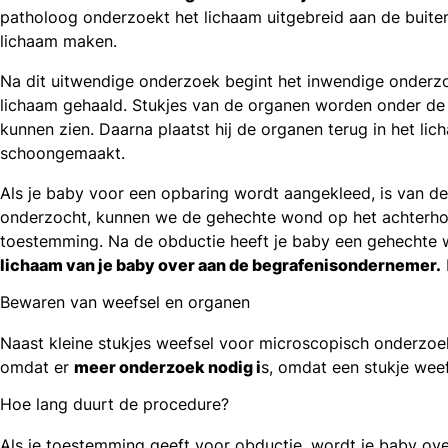
patholoog onderzoekt het lichaam uitgebreid aan de buiten
lichaam maken.
Na dit uitwendige onderzoek begint het inwendige onderzoe
lichaam gehaald. Stukjes van de organen worden onder de m
kunnen zien. Daarna plaatst hij de organen terug in het li
schoongemaakt.
Als je baby voor een opbaring wordt aangekleed, is van de 
onderzocht, kunnen we de gehechte wond op het achterho
toestemming. Na de obductie heeft je baby een gehechte w
lichaam van je baby over aan de begrafenisondernemer.
Bewaren van weefsel en organen
Naast kleine stukjes weefsel voor microscopisch onderzoek
omdat er
meer onderzoek nodig i
s, omdat een stukje we
Hoe lang duurt de procedure?
Als je toestemming geeft voor obductie, wordt je baby ov