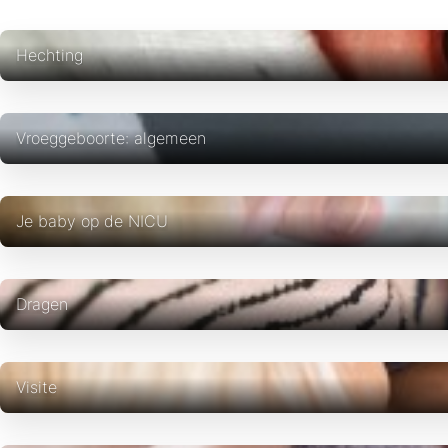
Hechting
Vroeggeboorte: algemeen
Je baby op de NICU
Dragen
Visite