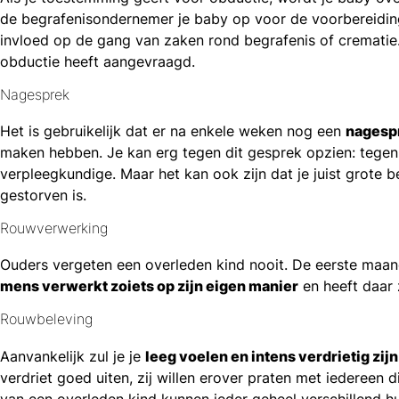
de begrafenisondernemer je baby op voor de voorbereiding
invloed op de gang van zaken rond begrafenis of crematie.
obductie heeft aangevraagd.
Nagesprek
Het is gebruikelijk dat er na enkele weken nog een
nagespr
maken hebben. Je kan erg tegen dit gesprek opzien: tegen 
verpleegkundige. Maar het kan ook zijn dat je juist grote 
gestorven is.
Rouwverwerking
Ouders vergeten een overleden kind nooit. De eerste maan
mens verwerkt zoiets op zijn eigen manier
en heeft daar z
Rouwbeleving
Aanvankelijk zul je je
leeg voelen en intens verdrietig zijn
verdriet goed uiten, zij willen erover praten met iedereen
van een overleden kind kunnen ieder geheel verschillend hu