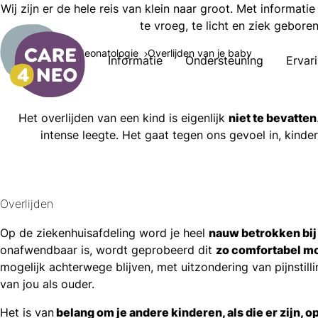
Wij zijn er de hele reis van klein naar groot. Met informati
te vroeg, te licht en ziek gebore
Informatie
Neonatologie
Overlijden van je baby
Informatie
Ondersteuning
Ervar
Het overlijden van een kind is eigenlijk
niet te bevatten
intense leegte. Het gaat tegen ons gevoel in, kinde
Overlijden
l
Op de ziekenhuisafdeling word je heel
nauw betrokken bij
acebook
onafwendbaar is, wordt geprobeerd dit
zo comfortabel mo
mail
icht
mogelijk achterwege blijven, met uitzondering van pijnstilli
nkedIn
van jou als ouder.
hatsapp
Het is van
belang om je andere kinderen, als die er zijn, o