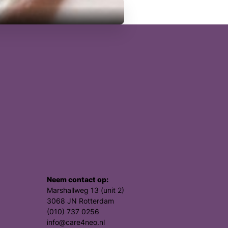
Neem contact op:
Marshallweg 13 (unit 2)
3068 JN Rotterdam
(010) 737 0256
info@care4neo.nl