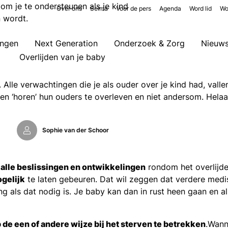
e om je te ondersteunen als je kind
Over ons
Selma
Voor de pers
Agenda
Word lid
Wo
n wordt.
ingen
Next Generation
Onderzoek & Zorg
Nieuw
Overlijden van je baby
. Alle verwachtingen die je als ouder over je kind had, valle
ren ‘horen’ hun ouders te overleven en niet andersom. Helaas
Sophie van der Schoor
 alle beslissingen en ontwikkelingen
rondom het overlijden
gelijk
te laten gebeuren. Dat wil zeggen dat verdere medi
ng als dat nodig is. Je baby kan dan in rust heen gaan en al
p de een of andere wijze bij het sterven te betrekken
.
Wann