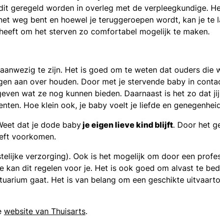
an dit geregeld worden in overleg met de verpleegkundige. H
 net weg bent en hoewel je teruggeroepen wordt, kan je te la
heeft om het sterven zo comfortabel mogelijk te maken.
n aanwezig te zijn. Het is goed om te weten dat ouders die w
ngen aan over houden. Door met je stervende baby in contac
geven wat ze nog kunnen bieden. Daarnaast is het zo dat jij
ten. Hoe klein ook, je baby voelt je liefde en genegenheid,
 Weet dat je dode baby
je eigen lieve kind blijft
. Door het 
eeft voorkomen.
telijke verzorging). Ook is het mogelijk om door een profe
e kan dit regelen voor je. Het is ook goed om alvast te bed
rtuarium gaat. Het is van belang om een geschikte uitvaart
de
website van Thuisarts
.