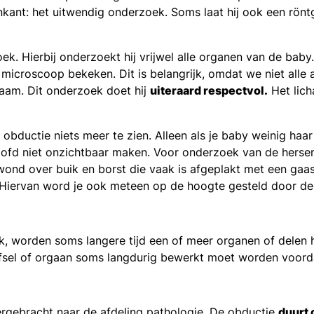
kant: het uitwendig onderzoek. Soms laat hij ook een rönt
k. Hierbij onderzoekt hij vrijwel alle organen van de baby
icroscoop bekeken. Dit is belangrijk, omdat we niet alle 
chaam. Dit onderzoek doet hij
uiteraard respectvol.
Het lich
obductie niets meer te zien. Alleen als je baby weinig haar
ofd niet onzichtbaar maken. Voor onderzoek van de herse
ond over buik en borst die vaak is afgeplakt met een gaa
Hiervan word je ook meteen op de hoogte gesteld door de
, worden soms langere tijd een of meer organen of delen h
efsel of orgaan soms langdurig bewerkt moet worden voor
ergebracht naar de afdeling pathologie. De obductie
duurt 