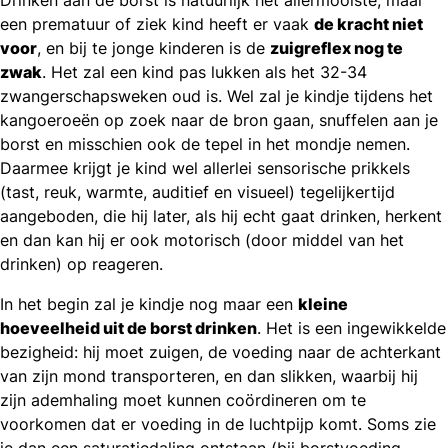
een prematuur of ziek kind heeft er vaak
de kracht niet
voor
, en bij te jonge kinderen is de
zuigreflex nog te
zwak
. Het zal een kind pas lukken als het 32-34
zwangerschapsweken oud is. Wel zal je kindje tijdens het
kangoeroeën op zoek naar de bron gaan, snuffelen aan je
borst en misschien ook de tepel in het mondje nemen.
Daarmee krijgt je kind wel allerlei sensorische prikkels
(tast, reuk, warmte, auditief en visueel) tegelijkertijd
aangeboden, die hij later, als hij echt gaat drinken, herkent
en dan kan hij er ook motorisch (door middel van het
drinken) op reageren.
In het begin zal je kindje nog maar een
kleine
hoeveelheid uit de borst drinken
. Het is een ingewikkelde
bezigheid: hij moet zuigen, de voeding naar de achterkant
van zijn mond transporteren, en dan slikken, waarbij hij
zijn ademhaling moet kunnen coördineren om te
voorkomen dat er voeding in de luchtpijp komt. Soms zie
je dan een saturatiedaling ontstaan (bij borstvoeding