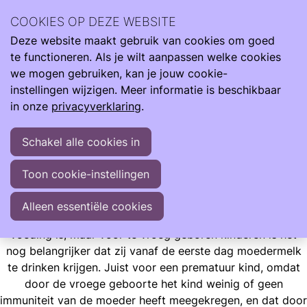
Wij zijn er de hele reis van klein naar groot. Met informatie
COOKIES OP DEZE WEBSITE
om je te ondersteunen als je kind te vroeg, te licht en ziek
Deze website maakt gebruik van cookies om goed
geboren wordt.
Ope
Zoeken
te functioneren. Als je wilt aanpassen welke cookies
men
Informatie
Neonatologie
Borstvoeding
we mogen gebruiken, kan je jouw cookie-
instellingen wijzigen. Meer informatie is beschikbaar
Borstvoeding
in onze
privacyverklaring
.
Voor alle zuigelingen geldt dat moedermelk de allerbeste
Schakel alle cookies in
voeding is, maar voor te vroeg geboren kinderen is het
nog belangrijker dat zij vanaf de eerste dag moedermelk
Toon cookie-instellingen
te drinken krijgen.
Alleen essentiële cookies
Voor alle zuigelingen geldt dat moedermelk de allerbeste
voeding is, maar voor te vroeg geboren kinderen is het
nog belangrijker dat zij vanaf de eerste dag moedermelk
te drinken krijgen. Juist voor een prematuur kind, omdat
door de vroege geboorte het kind weinig of geen
immuniteit van de moeder heeft meegekregen, en dat door