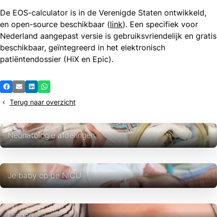
De EOS-calculator is in de Verenigde Staten ontwikkeld,
en open-source beschikbaar (
link
). Een specifiek voor
Nederland aangepast versie is gebruiksvriendelijk en gratis
beschikbaar, geïntegreerd in het elektronisch
patiëntendossier (HiX en Epic).
Deel
Facebook
E-mail
LinkedIn
Whatsapp
dit
Terug naar overzicht
bericht
Neonatologie afdelingen
Je baby op de NICU
Dragen