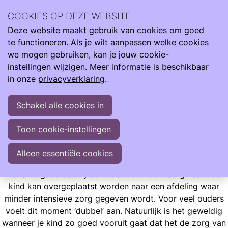
Wij zijn er de hele reis van klein naar groot. Met informatie
COOKIES OP DEZE WEBSITE
om je te ondersteunen als je kind te vroeg, te licht en ziek
Deze website maakt gebruik van cookies om goed
geboren wordt.
Ope
Zoeken
te functioneren. Als je wilt aanpassen welke cookies
men
Informatie
Neonatologie
Van NICU naar High of Medium Care
we mogen gebruiken, kan je jouw cookie-
instellingen wijzigen. Meer informatie is beschikbaar
Van NICU naar High of Medium Care
in onze
privacyverklaring
.
In het ziekenhuis wordt dit ‘terugplaatsing’ genoemd,
Schakel alle cookies in
ouders noemen het liever ‘overplaatsen’.
Toon cookie-instellingen
In het ziekenhuis wordt dit ‘
terugplaatsing
’ genoemd,
ouders noemen het liever ‘overplaatsen’. En vaak komt het
Alleen essentiële cookies
plotseling voor de ouders: het gaat beter met je kindje,
zelfs zo goed dat hij de NICU niet meer nodig heeft. Je
kind kan overgeplaatst worden naar een afdeling waar
minder intensieve zorg gegeven wordt. Voor veel ouders
voelt dit moment ‘dubbel’ aan. Natuurlijk is het geweldig
wanneer je kind zo goed vooruit gaat dat het de zorg van