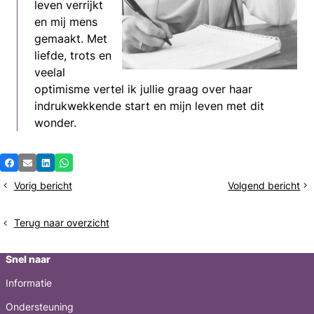
leven verrijkt
en mij mens
gemaakt. Met
liefde, trots en
veelal
optimisme vertel ik jullie graag over haar
indrukwekkende start en mijn leven met dit
wonder.
Deel
Facebook
E-mail
LinkedIn
Whatsapp
dit
Vorig bericht
Volgend bericht
De
Laatste
bericht
maand
nacht
van
in
Terug naar overzicht
de
Londen
feestdagen
Snel naar
Informatie
Ondersteuning