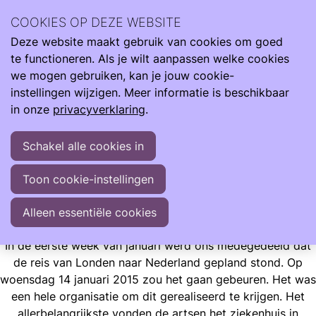
Ilse Vroegh is de moeder van Charlie. Een bijzonder meisje
COOKIES OP DEZE WEBSITE
met een bijzonder verhaal. Ze heeft haar leven verrijkt en
Deze website maakt gebruik van cookies om goed
mens gemaakt.
Ope
Zoeken
te functioneren. Als je wilt aanpassen welke cookies
men
"Met liefde, trots en veelal optimisme vertel ik jullie graag
we mogen gebruiken, kan je jouw cookie-
over haar indrukwekkende start en mijn leven met dit
instellingen wijzigen. Meer informatie is beschikbaar
wonder"
in onze
privacyverklaring
.
Schakel alle cookies in
Ervaringen
Opgroeien
Ilse Blogt
Toon cookie-instellingen
Een geschikt ziekenhuis in Nederland
Een geschikt ziekenhuis in Nederland
Alleen essentiële cookies
In de eerste week van januari werd ons medegedeeld dat
de reis van Londen naar Nederland gepland stond. Op
woensdag 14 januari 2015 zou het gaan gebeuren. Het was
een hele organisatie om dit gerealiseerd te krijgen. Het
allerbelangrijkste vonden de artsen het ziekenhuis in