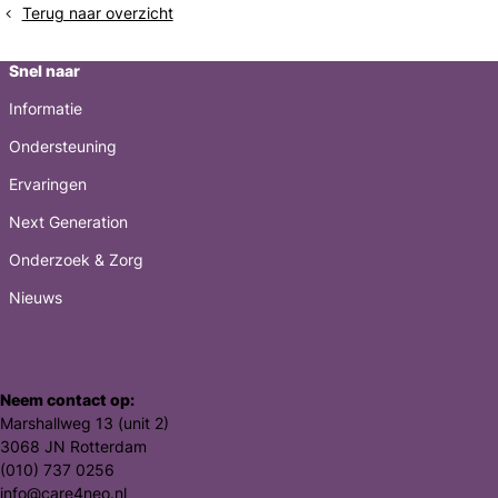
meer
voorbij
Terug naar overzicht
pijn
Snel naar
Informatie
Ondersteuning
Ervaringen
Next Generation
Onderzoek & Zorg
Nieuws
Neem contact op:
Marshallweg 13 (unit 2)
3068 JN Rotterdam
(010) 737 0256
info@care4neo.nl