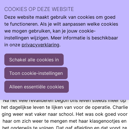
Ilse Vroegh is de moeder van Charlie. Een bijzonder meisje
COOKIES OP DEZE WEBSITE
met een bijzonder verhaal. Ze heeft haar leven verrijkt en
Deze website maakt gebruik van cookies om goed
mens gemaakt.
Ope
Zoeken
te functioneren. Als je wilt aanpassen welke cookies
men
"Met liefde, trots en veelal optimisme vertel ik jullie graag
we mogen gebruiken, kan je jouw cookie-
over haar indrukwekkende start en mijn leven met dit
instellingen wijzigen. Meer informatie is beschikbaar
wonder"
in onze
privacyverklaring
.
Schakel alle cookies in
Ervaringen
Opgroeien
Ilse Blogt
Toon cookie-instellingen
De angst voor Maastricht blijft
De angst voor Maastricht blijft
Alleen essentiële cookies
Na het vele revalideren begon ons leven steeds meer op
het dagelijkse leven te lijken van voor de operatie. Charlie
ging weer wat vaker naar school. Het was ook goed voor
haar om zich weer te mengen met haar klasgenootjes en
het onderwijs te volgen. Dat gaf afleiding en dat vond ze