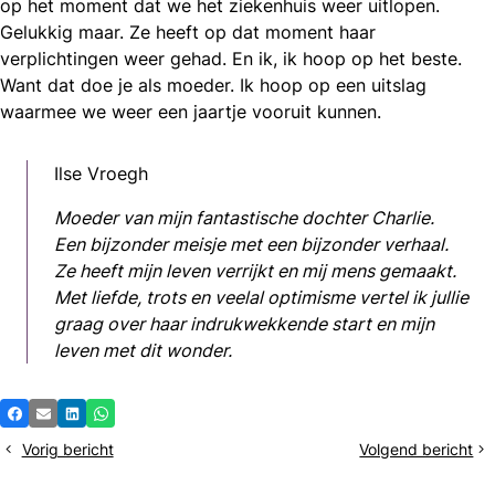
op het moment dat we het ziekenhuis weer uitlopen.
Gelukkig maar. Ze heeft op dat moment haar
verplichtingen weer gehad. En ik, ik hoop op het beste.
Want dat doe je als moeder. Ik hoop op een uitslag
waarmee we weer een jaartje vooruit kunnen.
Ilse Vroegh
Moeder van mijn fantastische dochter Charlie.
Een bijzonder meisje met een bijzonder verhaal.
Ze heeft mijn leven verrijkt en mij mens gemaakt.
Met liefde, trots en veelal optimisme vertel ik jullie
graag over haar indrukwekkende start en mijn
leven met dit wonder.
Deel
Facebook
E-mail
LinkedIn
Whatsapp
dit
Vorig bericht
Volgend bericht
Minder
Schoolvakantie
bericht
morfine,
is