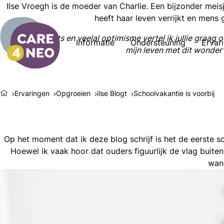
Ilse Vroegh is de moeder van Charlie. Een bijzonder meis
heeft haar leven verrijkt en mens
"Met liefde, trots en veelal optimisme vertel ik jullie graa
Informatie
Ondersteuning
Ervar
mijn leven met dit wonder
Ervaringen
Opgroeien
Ilse Blogt
Schoolvakantie is voorbij
Op het moment dat ik deze blog schrijf is het de eerste 
Hoewel ik vaak hoor dat ouders figuurlijk de vlag buite
wann