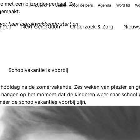
je met een bijzonder verhaal. Ze
Over ons
Selma
Voor de pers
Agenda
Word lid
Wo
 gemaakt.
g over haar indrukwekkende start en
ingen
Next Generation
Onderzoek & Zorg
Nieuw
"
Schoolvakantie is voorbij
schooldag na de zomervakantie. Zes weken van plezier en g
n hangen op het moment dat de kinderen weer naar school ga
eer de schoolvakanties voorbij zijn.