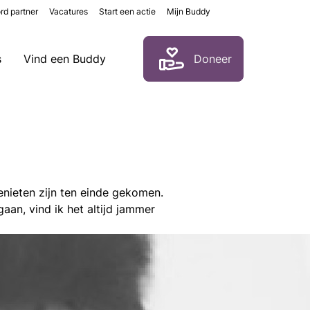
rd partner
Vacatures
Start een actie
Mijn Buddy
Zoeken
s
Vind een Buddy
Doneer
enieten zijn ten einde gekomen.
an, vind ik het altijd jammer