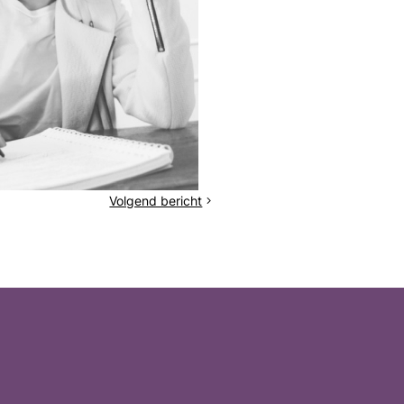
Volgend bericht
Een
heel
bijzonder
jaar