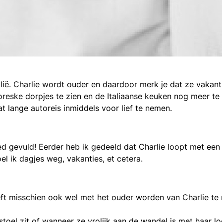
alië. Charlie wordt ouder en daardoor merk je dat ze vakant
toreske dorpjes te zien en de Italiaanse keuken nog meer t
 wat lange autoreis inmiddels voor lief te nemen.
d gevuld! Eerder heb ik gedeeld dat Charlie loopt met een
l ik dagjes weg, vakanties, et cetera.
eeft misschien ook wel met het ouder worden van Charlie t
stoel zit of wanneer ze vrolijk aan de wandel is met haar l