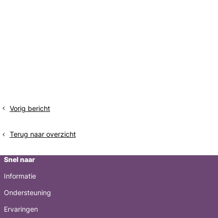
Vorig bericht
De
angst
voor
Terug naar overzicht
Maastricht
blijft
Snel naar
Informatie
Ondersteuning
Ervaringen