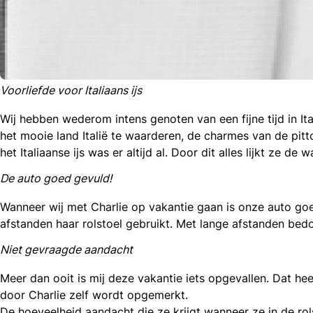
Voorliefde voor Italiaans ijs
l
Wij hebben wederom intens genoten van een fijne tijd in It
acebook
het mooie land Italië te waarderen, de charmes van de pit
mail
icht
het Italiaanse ijs was er altijd al. Door dit alles lijkt ze de
nkedIn
De auto goed gevuld!
hatsapp
Wanneer wij met Charlie op vakantie gaan is onze auto goe
afstanden haar rolstoel gebruikt. Met lange afstanden bedoe
Niet gevraagde aandacht
Meer dan ooit is mij deze vakantie iets opgevallen. Dat h
door Charlie zelf wordt opgemerkt.
De hoeveelheid aandacht die ze krijgt wanneer ze in de rol