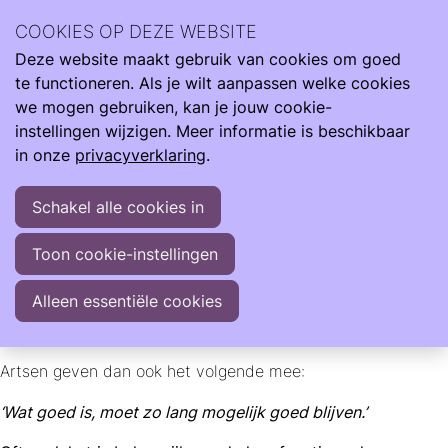
Next Generation
Behandeling en leefstijl
COOKIES OP DEZE WEBSITE
Deze website maakt gebruik van cookies om goed
Ope
Zoeken
Behandeling en leefstijl
te functioneren. Als je wilt aanpassen welke cookies
men
we mogen gebruiken, kan je jouw cookie-
Bij longschade door vroeggeboorte zijn het vaak relatief
instellingen wijzigen. Meer informatie is beschikbaar
jong volwassenen die de diagnose krijgen. Vaak wil deze
in onze
privacyverklaring
.
groep nog zoveel mogelijk kunnen en een goede kwaliteit
van leven hebben.
Schakel alle cookies in
Het is echter nog niet bekend wat het exacte beloop is
van de longschade. In een normale situatie neemt de
Toon cookie-instellingen
functie van de longen iets af naarmate mensen ouder
worden. In het geval van longschade door vroeggeboorte
Alleen essentiële cookies
is het nog niet bekend of dit bijvoorbeeld op dezelfde
manier gaat, of sneller achteruit kan gaan.
Artsen geven dan ook het volgende mee:
‘Wat goed is, moet zo lang mogelijk goed blijven.’