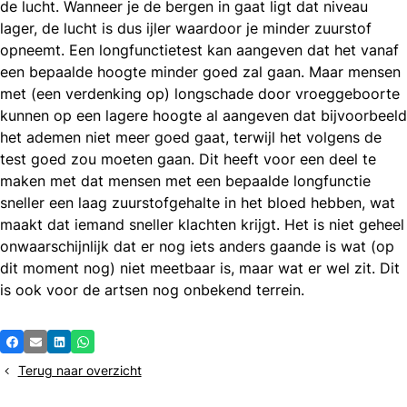
de lucht. Wanneer je de bergen in gaat ligt dat niveau
lager, de lucht is dus ijler waardoor je minder zuurstof
opneemt. Een longfunctietest kan aangeven dat het vanaf
een bepaalde hoogte minder goed zal gaan. Maar mensen
met (een verdenking op) longschade door vroeggeboorte
kunnen op een lagere hoogte al aangeven dat bijvoorbeeld
het ademen niet meer goed gaat, terwijl het volgens de
test goed zou moeten gaan. Dit heeft voor een deel te
maken met dat mensen met een bepaalde longfunctie
sneller een laag zuurstofgehalte in het bloed hebben, wat
maakt dat iemand sneller klachten krijgt. Het is niet geheel
onwaarschijnlijk dat er nog iets anders gaande is wat (op
dit moment nog) niet meetbaar is, maar wat er wel zit. Dit
is ook voor de artsen nog onbekend terrein.
Deel
Facebook
E-mail
LinkedIn
Whatsapp
dit
Terug naar overzicht
bericht