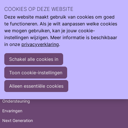
Archief
2022
december 2022
COOKIES OP DEZE WEBSITE
Deze website maakt gebruik van cookies om goed
Ope
Zoeken
Archief
>
2022
>
december
te functioneren. Als je wilt aanpassen welke cookies
men
18-12-2022
-
Wil je jouw verhaal delen?
we mogen gebruiken, kan je jouw cookie-
08-12-2022
-
Initiatiefnemer van Care4Neo Richard
instellingen wijzigen. Meer informatie is beschikbaar
de Leeuw is op 85-jarige leeftijd overleden
in onze
privacyverklaring
.
07-12-2022
-
Wereld Prematurendag 2022
Aftermovie
Schakel alle cookies in
07-12-2022
-
40 jaar POPS: Wat doet vroeggeboorte
met je op lange termijn?
Toon cookie-instellingen
Snel naar
Alleen essentiële cookies
Informatie
Ondersteuning
Ervaringen
Next Generation