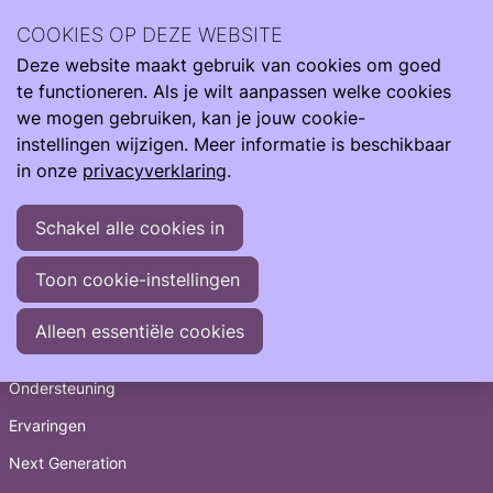
Archief
2024
oktober 2024
COOKIES OP DEZE WEBSITE
Deze website maakt gebruik van cookies om goed
Ope
Zoeken
Archief
>
2024
>
oktober
te functioneren. Als je wilt aanpassen welke cookies
men
22-10-2024
-
Jozua van Duuren wint de Care4Neo
we mogen gebruiken, kan je jouw cookie-
Stimuleringsprijs 2024 voor zijn inzet tegen
instellingen wijzigen. Meer informatie is beschikbaar
infuuswonden bij couveuse baby’s
in onze
privacyverklaring
.
Schakel alle cookies in
Toon cookie-instellingen
Snel naar
Alleen essentiële cookies
Informatie
Ondersteuning
Ervaringen
Next Generation