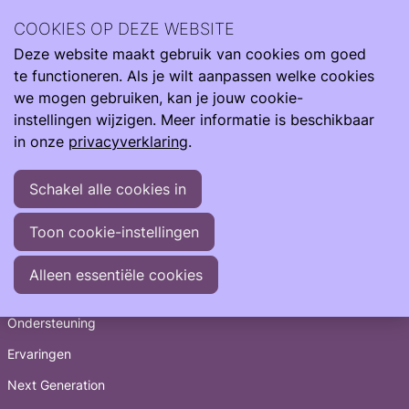
Archief
2024
november 2024
COOKIES OP DEZE WEBSITE
Deze website maakt gebruik van cookies om goed
Ope
Zoeken
Archief
>
2024
>
november
te functioneren. Als je wilt aanpassen welke cookies
men
26-11-2024
-
Met trots presenteert de Next
we mogen gebruiken, kan je jouw cookie-
Generation Community het jaarprogramma 2025
instellingen wijzigen. Meer informatie is beschikbaar
14-11-2024
-
Volwassen doelgroep sluit zich aan bij
in onze
privacyverklaring
.
neonatologievereniging Care4Neo
08-11-2024
-
Oproep aan ouders: Help ons een
Schakel alle cookies in
keuzehulp te ontwikkelen voor ouders van zieke
pasgeborenen
Toon cookie-instellingen
Snel naar
Alleen essentiële cookies
Informatie
Ondersteuning
Ervaringen
Next Generation