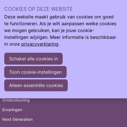
Archief
2024
april 2024
COOKIES OP DEZE WEBSITE
Deze website maakt gebruik van cookies om goed
Ope
Zoeken
Archief
>
2024
>
april
te functioneren. Als je wilt aanpassen welke cookies
men
28-04-2024
-
Van opgroeien naar op eigen benen
we mogen gebruiken, kan je jouw cookie-
01-04-2024
-
En de winnaar is…
instellingen wijzigen. Meer informatie is beschikbaar
in onze
privacyverklaring
.
Schakel alle cookies in
Toon cookie-instellingen
Snel naar
Alleen essentiële cookies
Informatie
Ondersteuning
Ervaringen
Next Generation