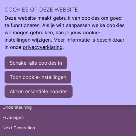
Archief
2024
juni 2024
COOKIES OP DEZE WEBSITE
Deze website maakt gebruik van cookies om goed
Ope
Zoeken
Archief
>
2024
>
juni
te functioneren. Als je wilt aanpassen welke cookies
men
12-06-2024
-
Oproep verhalen KM november 2024
we mogen gebruiken, kan je jouw cookie-
01-06-2024
-
Prematuur geboren kinderen op de
instellingen wijzigen. Meer informatie is beschikbaar
basisschool – wat is hun ontwikkelingsperspectief?
in onze
privacyverklaring
.
Schakel alle cookies in
Toon cookie-instellingen
Snel naar
Alleen essentiële cookies
Informatie
Ondersteuning
Ervaringen
Next Generation