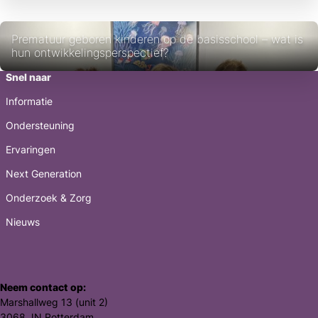
Prematuur geboren kinderen op de basisschool – wat is
hun ontwikkelingsperspectief?
Snel naar
Informatie
Ondersteuning
Ervaringen
Next Generation
Onderzoek & Zorg
Nieuws
Neem contact op:
Marshallweg 13 (unit 2)
3068 JN Rotterdam