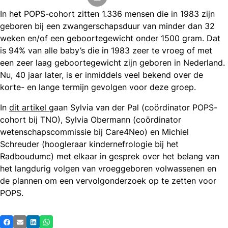
In het POPS-cohort zitten 1.336 mensen die in 1983 zijn
geboren bij een zwangerschapsduur van minder dan 32
weken en/of een geboortegewicht onder 1500 gram. Dat
is 94% van alle baby’s die in 1983 zeer te vroeg of met
een zeer laag geboortegewicht zijn geboren in Nederland.
Nu, 40 jaar later, is er inmiddels veel bekend over de
korte- en lange termijn gevolgen voor deze groep.
In
dit artikel
gaan Sylvia van der Pal (coördinator POPS-
cohort bij TNO), Sylvia Obermann (coördinator
wetenschapscommissie bij Care4Neo) en Michiel
Schreuder (hoogleraar kindernefrologie bij het
Radboudumc) met elkaar in gesprek over het belang van
het langdurig volgen van vroeggeboren volwassenen en
de plannen om een vervolgonderzoek op te zetten voor
POPS.
Deel
Facebook
E-mail
LinkedIn
Whatsapp