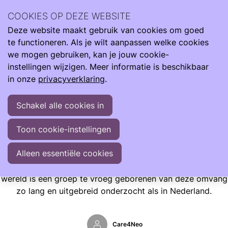
Wij zijn er de hele reis van klein naar groot. Met informatie
COOKIES OP DEZE WEBSITE
om je te ondersteunen als je kind te vroeg, te licht en ziek
Deze website maakt gebruik van cookies om goed
geboren wordt.
Ope
Zoeken
te functioneren. Als je wilt aanpassen welke cookies
men
Informatie
Opgroeien
we mogen gebruiken, kan je jouw cookie-
40 jaar POPS: Wat doet vroeggeboorte met je op lange termijn?
instellingen wijzigen. Meer informatie is beschikbaar
in onze
privacyverklaring
.
40 jaar POPS: Wat doet vroeggeboorte met je op lange
termijn?
Schakel alle cookies in
Sinds 1983 doet TNO middels het POPS-cohort onderzoek
Toon cookie-instellingen
naar de ontwikkeling en gezondheid van bijna alle
kinderen die dat jaar te vroeg zijn geboren in Nederland.
Alleen essentiële cookies
Het POPS-cohort (Project On Preterm and Small for
gestational age infants) is uniek en nergens anders ter
wereld is een groep te vroeg geborenen van deze omvang
zo lang en uitgebreid onderzocht als in Nederland.
Care4Neo