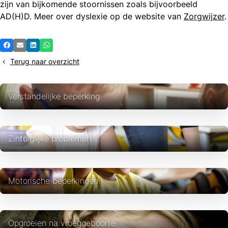
zijn van bijkomende stoornissen zoals bijvoorbeeld
AD(H)D. Meer over dyslexie op de website van
Zorgwijzer
.
Deel
Facebook
E-mail
LinkedIn
Whatsapp
dit
Terug naar overzicht
bericht
Verstandelijke beperking
Zintuiglijke problemen
Motorische beperkingen
Opgroeien na vroeggeboorte