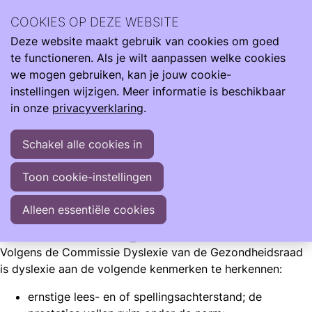
Wij zijn er de hele reis van klein naar groot. Met informatie
COOKIES OP DEZE WEBSITE
om je te ondersteunen als je kind te vroeg, te licht en ziek
Deze website maakt gebruik van cookies om goed
geboren wordt.
Ope
Zoeken
te functioneren. Als je wilt aanpassen welke cookies
men
Informatie
Opgroeien
Dyslexie
we mogen gebruiken, kan je jouw cookie-
instellingen wijzigen. Meer informatie is beschikbaar
Dyslexie
in onze
privacyverklaring
.
Vijf tot tien procent van de bevolking heeft in meer of
Schakel alle cookies in
mindere mate last van dyslexie, dat letterlijk ‘slecht in taal’
betekent. Mensen met dyslexie hebben
moeite met lezen
Toon cookie-instellingen
en spellen
.
Alleen essentiële cookies
Care4Neo
Volgens de Commissie Dyslexie van de Gezondheidsraad
is dyslexie aan de volgende kenmerken te herkennen:
ernstige lees- en of spellingsachterstand; de