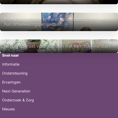
Prematuur geboren kinderen op de basisschool – wat is
hun ontwikkelingsperspectief?
Nazorg op maat voor gezinnen met een moeilijke start
Snel naar
Informatie
Ondersteuning
Ervaringen
Next Generation
Onderzoek & Zorg
Nieuws