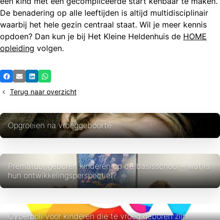
een kind met een gecompliceerde start kenbaar te maken.
De benadering op alle leeftijden is altijd multidisciplinair
waarbij het hele gezin centraal staat. Wil je meer kennis
opdoen? Dan kun je bij Het Kleine Heldenhuis de
HOME
opleiding
volgen.
Deel
Facebook
E-mail
LinkedIn
Whatsapp
dit
Terug naar overzicht
bericht
Opgroeien na vroeggeboorte
Prematuur geboren kinderen op de basisschool – wat is
hun ontwikkelingsperspectief?
Cyberpoli voor kinderen die te vroeg geboren zijn