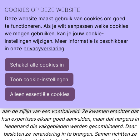
Wij zijn er de hele reis van klein naar groot. Met informatie
COOKIES OP DEZE WEBSITE
om je te ondersteunen als je kind te vroeg, te licht en ziek
Deze website maakt gebruik van cookies om goed
geboren wordt.
te functioneren. Als je wilt aanpassen welke cookies
Informatie
Opgroeien
we mogen gebruiken, kan je jouw cookie-
Nazorg op maat voor gezinnen met een moeilijke start
instellingen wijzigen. Meer informatie is beschikbaar
in onze
privacyverklaring
.
Nazorg op maat voor gezinnen met een moeilijke start
Schakel alle cookies in
Door Angelique Haringsma (Het Kleine Heldenhuis)
Toon cookie-instellingen
Door Angelique Haringsma (Het Kleine Heldenhuis)
Alleen essentiële cookies
Kinderarts en neonatoloog Angelique Haringsma en
gezinscoach Hiltje Heyman raakten met elkaar in gesprek
aan de zijlijn van een voetbalveld. Ze kwamen erachter dat
hun expertises elkaar goed aanvulden, maar dat nergens in
Nederland die vakgebieden werden gecombineerd. Daar
besloten ze verandering in te brengen. Samen richtten ze