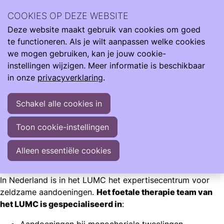
Wij zijn er de hele reis van klein naar groot. Met informatie
COOKIES OP DEZE WEBSITE
om je te ondersteunen als je kind te vroeg, te licht en ziek
Deze website maakt gebruik van cookies om goed
geboren wordt.
Ope
Zoeken
te functioneren. Als je wilt aanpassen welke cookies
men
Informatie
Zwangerschap
we mogen gebruiken, kan je jouw cookie-
Aandoeningen bij je ongeboren kind
instellingen wijzigen. Meer informatie is beschikbaar
in onze
privacyverklaring
.
Aandoeningen bij je ongeboren kind
Schakel alle cookies in
Het kan zijn dat je tijdens de zwangerschap wordt
geconfronteerd met een ernstige zeldzame aandoening bij
Toon cookie-instellingen
je baby('s).
Alleen essentiële cookies
Care4Neo
In Nederland is in het LUMC het expertisecentrum voor
zeldzame aandoeningen.
Het foetale therapie team van
het LUMC is gespecialiseerd in
: