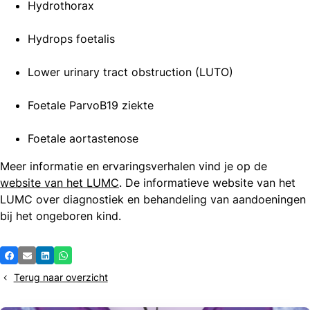
Hydrothorax
Hydrops foetalis
Lower urinary tract obstruction (LUTO)
Foetale ParvoB19 ziekte
Foetale aortastenose
Meer informatie en ervaringsverhalen vind je op de
website van het LUMC
. De informatieve website van het
LUMC over diagnostiek en behandeling van aandoeningen
bij het ongeboren kind.
Deel
Facebook
E-mail
LinkedIn
Whatsapp
dit
Terug naar overzicht
bericht