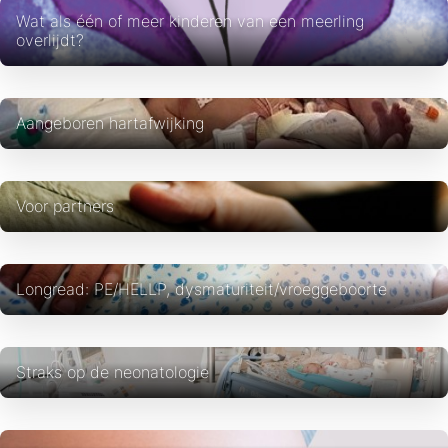
Wat als één of meer kinderen van een meerling
overlijdt?
Aangeboren hartafwijking
Voor partners
Longread: PE/HELLP, dysmaturiteit/vroeggeboorte
Straks op de neonatologie