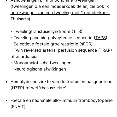
Aandoeningen bij monochoriale tweelingen
(tweelingen die een moederkoek delen, zie ook
Ik
ben zwanger van een tweeling met 1 moederkoek |
Thuisarts
)
- Tweelingtransfusiesyndroom (TTS)
- Tweeling anemie polycytemie sequentie (
TAPS
)
- Selectieve foetale groeirestrictie (sFGR)
- Twin reversed arterial perfusion sequence (TRAP)
of acardiacius
- Monoamniotische tweelingen
- Neurologische afwijkingen
Hemolytische ziekte van de foetus en pasgeborene
(HZFP) of wel 'rhesusziekte'
Foetale en neonatale allo-immuun trombocytopenie
(FNAIT)