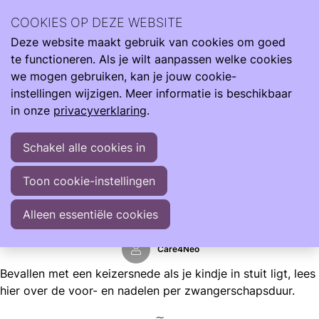
Wij zijn er de hele reis van klein naar groot. Met informatie
COOKIES OP DEZE WEBSITE
om je te ondersteunen als je kind te vroeg, te licht en ziek
Deze website maakt gebruik van cookies om goed
geboren wordt.
Ope
Zoeken
te functioneren. Als je wilt aanpassen welke cookies
men
Informatie
Zwangerschap
we mogen gebruiken, kan je jouw cookie-
Dreigende vroeggeboorte: stuitligging
instellingen wijzigen. Meer informatie is beschikbaar
in onze
privacyverklaring
.
Dreigende vroeggeboorte: stuitligging
Schakel alle cookies in
Het kan zijn dat je zorgen maakt over de manier van
bevallen nu je te maken hebt met een dreigende
Toon cookie-instellingen
vroeggeboorte terwijl je baby in stuitligging ligt. Jouw arts
zal met jou alle voordelen en nadelen bespreken.
Alleen essentiële cookies
Care4Neo
Bevallen met een keizersnede als je kindje in stuit ligt, lees
hier over de voor- en nadelen per zwangerschapsduur.
∼