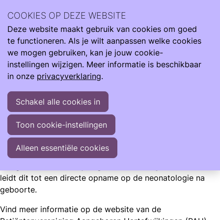
Wij zijn er de hele reis van klein naar groot. Met informatie
COOKIES OP DEZE WEBSITE
om je te ondersteunen als je kind te vroeg, te licht en ziek
Deze website maakt gebruik van cookies om goed
geboren wordt.
Ope
Zoeken
te functioneren. Als je wilt aanpassen welke cookies
men
Informatie
Zwangerschap
Aangeboren hartafwijking
we mogen gebruiken, kan je jouw cookie-
instellingen wijzigen. Meer informatie is beschikbaar
Aangeboren hartafwijking
in onze
privacyverklaring
.
Van alle aangeboren afwijkingen zijn hartafwijkingen de
Schakel alle cookies in
meest voorkomende. Ongeveer 8 op de 1000 kinderen
wordt geboren met een hartafwijking.
Toon cookie-instellingen
Alleen essentiële cookies
Care4Neo
Aangeboren hartafwijkingen komen frequent voor
. Soms
leidt dit tot een directe opname op de neonatologie na
geboorte.
Vind meer informatie op de website van de