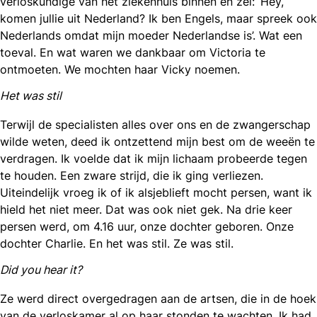
verloskundige van het ziekenhuis binnen en zei: ‘Hey,
komen jullie uit Nederland? Ik ben Engels, maar spreek ook
Nederlands omdat mijn moeder Nederlandse is’. Wat een
toeval. En wat waren we dankbaar om Victoria te
ontmoeten. We mochten haar Vicky noemen.
Het was stil
Terwijl de specialisten alles over ons en de zwangerschap
wilde weten, deed ik ontzettend mijn best om de weeën te
verdragen. Ik voelde dat ik mijn lichaam probeerde tegen
te houden. Een zware strijd, die ik ging verliezen.
Uiteindelijk vroeg ik of ik alsjeblieft mocht persen, want ik
hield het niet meer. Dat was ook niet gek. Na drie keer
persen werd, om 4.16 uur, onze dochter geboren. Onze
dochter Charlie. En het was stil. Ze was stil.
Did you hear it?
Ze werd direct overgedragen aan de artsen, die in de hoek
van de verloskamer al op haar stonden te wachten. Ik had