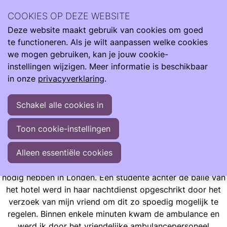
Ilse Vroegh is de moeder van Charlie. Een bijzonder meisje
COOKIES OP DEZE WEBSITE
met een bijzonder verhaal. Ze heeft haar leven verrijkt en
Deze website maakt gebruik van cookies om goed
mens gemaakt.
Ope
Zoeken
te functioneren. Als je wilt aanpassen welke cookies
men
"Met liefde, trots en veelal optimisme vertel ik jullie graag
we mogen gebruiken, kan je jouw cookie-
over haar indrukwekkende start en mijn leven met dit
instellingen wijzigen. Meer informatie is beschikbaar
wonder"
in onze
privacyverklaring
.
Schakel alle cookies in
Ervaringen
Opgroeien
Ilse Blogt
Call an ambulance now!
Toon cookie-instellingen
Call an ambulance now!
Alleen essentiële cookies
Twee toeristen die midden in de nacht een ambulance
nodig hebben in Londen. Een studente achter de balie van
het hotel werd in haar nachtdienst opgeschrikt door het
verzoek van mijn vriend om dit zo spoedig mogelijk te
regelen. Binnen enkele minuten kwam de ambulance en
werd ik door het vriendelijke ambulancepersoneel