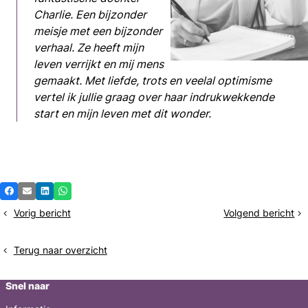
Charlie. Een bijzonder
meisje met een bijzonder
verhaal. Ze heeft mijn
leven verrijkt en mij mens
gemaakt. Met liefde, trots en veelal optimisme
vertel ik jullie graag over haar indrukwekkende
start en mijn leven met dit wonder.
Deel
Facebook
E-mail
LinkedIn
Whatsapp
dit
Vorig bericht
Volgend bericht
Als
Neonatal
bericht
je
Unit
alles
Terug naar overzicht
van
tevoren
Snel naar
zou
weten,