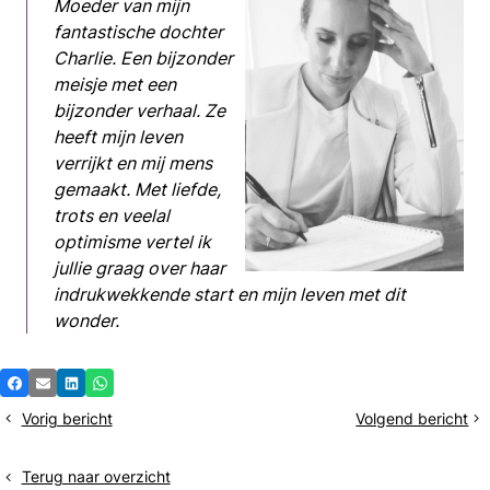
Moeder van mijn
fantastische dochter
Charlie. Een bijzonder
meisje met een
bijzonder verhaal. Ze
heeft mijn leven
verrijkt en mij mens
gemaakt. Met liefde,
trots en veelal
optimisme vertel ik
jullie graag over haar
indrukwekkende start en mijn leven met dit
wonder.
Deel
Facebook
E-mail
LinkedIn
Whatsapp
dit
Vorig bericht
Volgend bericht
Een
National
bericht
mix
Health
van
Service
Terug naar overzicht