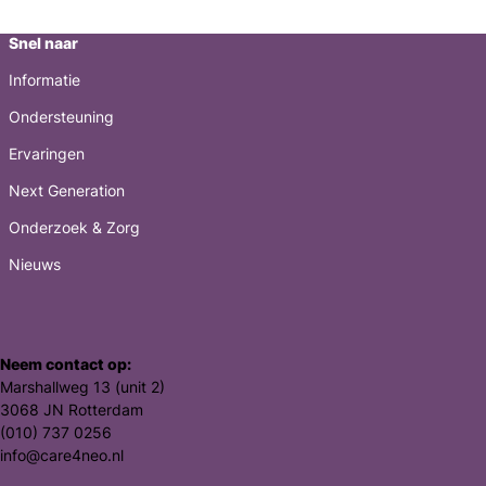
blijdschap,
angst,
Snel naar
trots
en
Informatie
zorgen
Ondersteuning
Ervaringen
Next Generation
Onderzoek & Zorg
Nieuws
Neem contact op:
Marshallweg 13 (unit 2)
3068 JN Rotterdam
(010) 737 0256
info@care4neo.nl