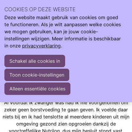
Ilse Vroegh is de moeder van Charlie. Een bijzonder meisje
COOKIES OP DEZE WEBSITE
met een bijzonder verhaal. Ze heeft haar leven verrijkt en
Deze website maakt gebruik van cookies om goed
mens gemaakt.
Ope
Zoeken
te functioneren. Als je wilt aanpassen welke cookies
men
"Met liefde, trots en veelal optimisme vertel ik jullie graag
we mogen gebruiken, kan je jouw cookie-
over haar indrukwekkende start en mijn leven met dit
instellingen wijzigen. Meer informatie is beschikbaar
wonder"
in onze
privacyverklaring
.
Schakel alle cookies in
Ervaringen
Opgroeien
Ilse Blogt
Toon cookie-instellingen
Hoe meer melkvoorraad, hoe beter!
Hoe meer melkvoorraad, hoe beter!
Alleen essentiële cookies
Al voordat ik zwanger was had ik me voorgenomen om
zeker geen borstvoeding te gaan geven. Ik voelde daar
niets bij en ik had tenslotte al meerdere kinderen uit mijn
omgeving gezond zien opgroeien dankzij de
voortreffelijke Nutrilon, dus mijn besluit stond vast.