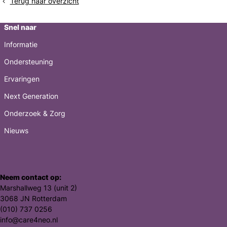
Terug naar overzicht
hoe
optie
beter!
Snel naar
Informatie
Ondersteuning
Ervaringen
Next Generation
Onderzoek & Zorg
Nieuws
Neem contact op:
Marshallweg 13 (unit 2)
3068 JN Rotterdam
(010) 737 0256
info@care4neo.nl