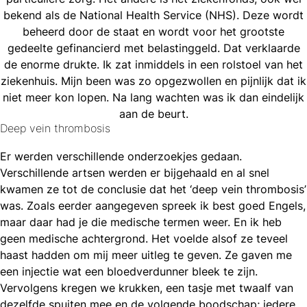
bekend als de National Health Service (NHS). Deze wordt
beheerd door de staat en wordt voor het grootste
gedeelte gefinancierd met belastinggeld. Dat verklaarde
de enorme drukte. Ik zat inmiddels in een rolstoel van het
ziekenhuis. Mijn been was zo opgezwollen en pijnlijk dat ik
niet meer kon lopen. Na lang wachten was ik dan eindelijk
aan de beurt.
Deep vein thrombosis
Er werden verschillende onderzoekjes gedaan.
Verschillende artsen werden er bijgehaald en al snel
kwamen ze tot de conclusie dat het ‘deep vein thrombosis’
was. Zoals eerder aangegeven spreek ik best goed Engels,
maar daar had je die medische termen weer. En ik heb
geen medische achtergrond. Het voelde alsof ze teveel
haast hadden om mij meer uitleg te geven. Ze gaven me
een injectie wat een bloedverdunner bleek te zijn.
Vervolgens kregen we krukken, een tasje met twaalf van
dezelfde spuiten mee en de volgende boodschap; iedere