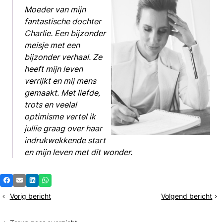
Moeder van mijn
fantastische dochter
Charlie. Een bijzonder
meisje met een
bijzonder verhaal. Ze
heeft mijn leven
verrijkt en mij mens
gemaakt. Met liefde,
trots en veelal
optimisme vertel ik
jullie graag over haar
indrukwekkende start
en mijn leven met dit wonder.
Deel
Facebook
E-mail
LinkedIn
Whatsapp
dit
Vorig bericht
Volgend bericht
Hoe
Opgeven
bericht
meer
is
melkvoorraad,
geen