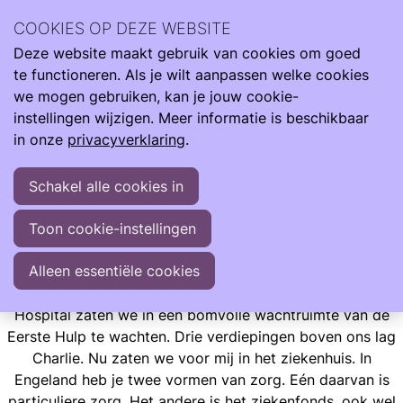
Ilse Vroegh is de moeder van Charlie. Een bijzonder meisje
COOKIES OP DEZE WEBSITE
met een bijzonder verhaal. Ze heeft haar leven verrijkt en
Deze website maakt gebruik van cookies om goed
mens gemaakt.
Ope
Zoeken
te functioneren. Als je wilt aanpassen welke cookies
men
"Met liefde, trots en veelal optimisme vertel ik jullie graag
we mogen gebruiken, kan je jouw cookie-
over haar indrukwekkende start en mijn leven met dit
instellingen wijzigen. Meer informatie is beschikbaar
wonder"
in onze
privacyverklaring
.
Schakel alle cookies in
Ervaringen
Opgroeien
Ilse Blogt
National Health Service
Toon cookie-instellingen
National Health Service
Alleen essentiële cookies
Eenmaal aangekomen in het Chelsea and Westminister
Hospital zaten we in een bomvolle wachtruimte van de
Eerste Hulp te wachten. Drie verdiepingen boven ons lag
Charlie. Nu zaten we voor mij in het ziekenhuis. In
Engeland heb je twee vormen van zorg. Eén daarvan is
particuliere zorg. Het andere is het ziekenfonds, ook wel