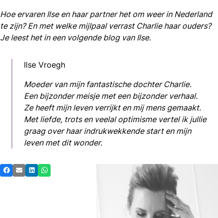
Hoe ervaren Ilse en haar partner het om weer in Nederland
te zijn? En met welke mijlpaal verrast Charlie haar ouders?
Je leest het in een volgende blog van Ilse.
Ilse Vroegh
Moeder van mijn fantastische dochter Charlie.
Een bijzonder meisje met een bijzonder verhaal.
Ze heeft mijn leven verrijkt en mij mens gemaakt.
Met liefde, trots en veelal optimisme vertel ik jullie
graag over haar indrukwekkende start en mijn
leven met dit wonder.
Deel
Facebook
E-mail
LinkedIn
Whatsapp
dit
bericht