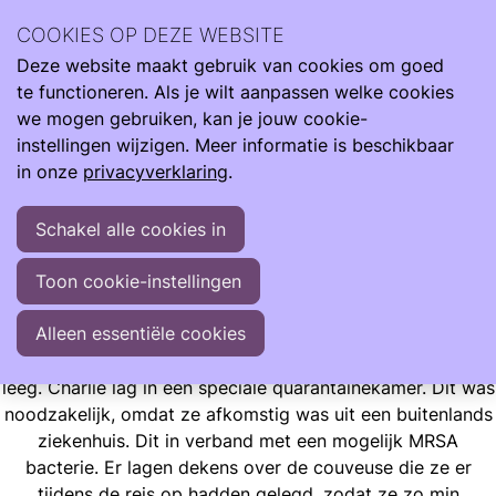
Ilse Vroegh is de moeder van Charlie. Een bijzonder meisje
COOKIES OP DEZE WEBSITE
met een bijzonder verhaal. Ze heeft haar leven verrijkt en
Deze website maakt gebruik van cookies om goed
mens gemaakt.
Ope
Zoeken
te functioneren. Als je wilt aanpassen welke cookies
men
"Met liefde, trots en veelal optimisme vertel ik jullie graag
we mogen gebruiken, kan je jouw cookie-
over haar indrukwekkende start en mijn leven met dit
instellingen wijzigen. Meer informatie is beschikbaar
wonder"
in onze
privacyverklaring
.
Schakel alle cookies in
Ervaringen
Opgroeien
Ilse Blogt
Diepe slaap
Toon cookie-instellingen
Diepe slaap
Alleen essentiële cookies
Het was stil in het ziekenhuis. De gangen waren donker en
leeg. Charlie lag in een speciale quarantainekamer. Dit was
noodzakelijk, omdat ze afkomstig was uit een buitenlands
ziekenhuis. Dit in verband met een mogelijk MRSA
bacterie. Er lagen dekens over de couveuse die ze er
tijdens de reis op hadden gelegd, zodat ze zo min