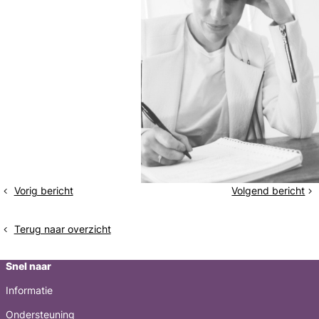
Vorig bericht
Volgend bericht
Laatste
Enorme
nacht
verrassing
in
Terug naar overzicht
Londen
Snel naar
Informatie
Ondersteuning