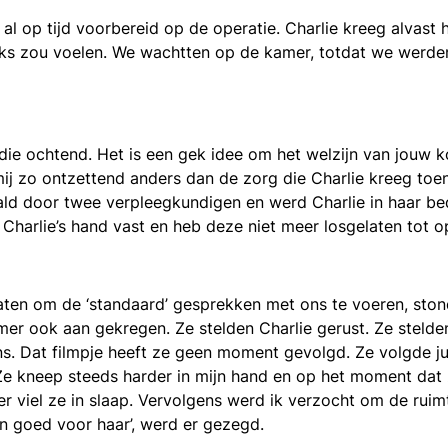
op tijd voorbereid op de operatie. Charlie kreeg alvast h
lijks zou voelen. We wachtten op de kamer, totdat we werde
e ochtend. Het is een gek idee om het welzijn van jouw kos
mij zo ontzettend anders dan de zorg die Charlie kreeg toe
haald door twee verpleegkundigen en werd Charlie in haar b
 Charlie’s hand vast en heb deze niet meer losgelaten tot 
aten om de ‘standaard’ gesprekken met ons te voeren, stond
mer ook aan gekregen. Ze stelden Charlie gerust. Ze stelde
s. Dat filmpje heeft ze geen moment gevolgd. Ze volgde ju
 Ze kneep steeds harder in mijn hand en op het moment dat
ter viel ze in slaap. Vervolgens werd ik verzocht om de ruim
n goed voor haar’, werd er gezegd.