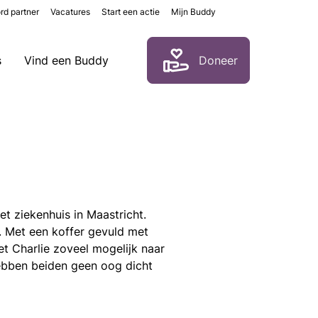
rd partner
Vacatures
Start een actie
Mijn Buddy
Zoeken
s
Vind een Buddy
Doneer
t ziekenhuis in Maastricht.
. Met een koffer gevuld met
et Charlie zoveel mogelijk naar
hebben beiden geen oog dicht