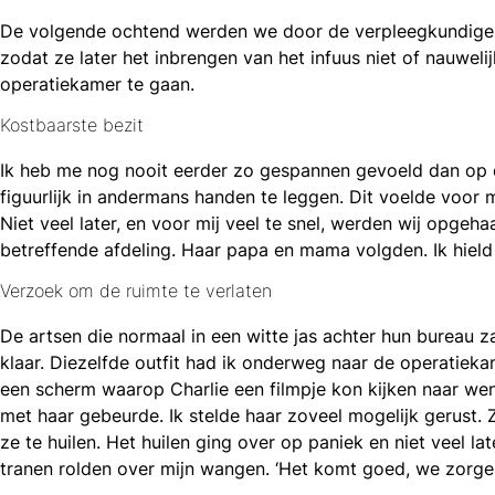
hatsapp
De volgende ochtend werden we door de verpleegkundige al 
zodat ze later het inbrengen van het infuus niet of nauwe
operatiekamer te gaan.
Kostbaarste bezit
Ik heb me nog nooit eerder zo gespannen gevoeld dan op di
figuurlijk in andermans handen te leggen. Dit voelde voor 
Niet veel later, en voor mij veel te snel, werden wij opge
betreffende afdeling. Haar papa en mama volgden. Ik hield
Verzoek om de ruimte te verlaten
De artsen die normaal in een witte jas achter hun bureau z
klaar. Diezelfde outfit had ik onderweg naar de operatieka
een scherm waarop Charlie een filmpje kon kijken naar wen
met haar gebeurde. Ik stelde haar zoveel mogelijk gerust.
ze te huilen. Het huilen ging over op paniek en niet veel la
tranen rolden over mijn wangen. ‘Het komt goed, we zorge