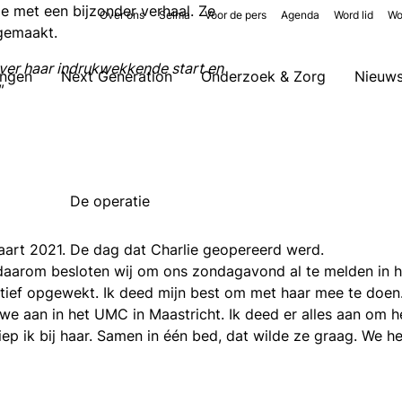
je met een bijzonder verhaal. Ze
Over ons
Selma
Voor de pers
Agenda
Word lid
Wo
 gemaakt.
g over haar indrukwekkende start en
ingen
Next Generation
Onderzoek & Zorg
Nieuw
"
De operatie
rt 2021. De dag dat Charlie geopereerd werd.
daarom besloten wij om ons zondagavond al te melden in he
atief opgewekt. Ik deed mijn best om met haar mee te doen
we aan in het UMC in Maastricht. Ik deed er alles aan om h
iep ik bij haar. Samen in één bed, dat wilde ze graag. We 