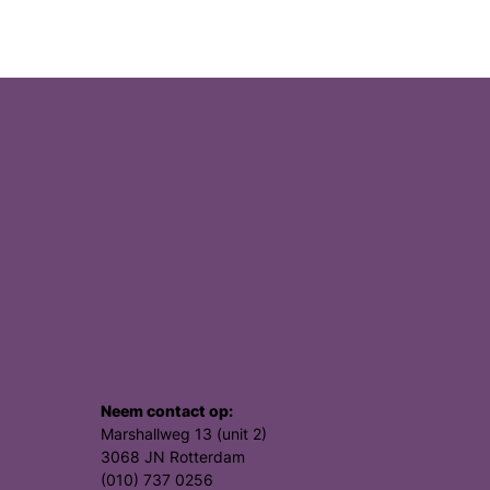
morfine,
meer
pijn
Neem contact op:
Marshallweg 13 (unit 2)
3068 JN Rotterdam
(010) 737 0256