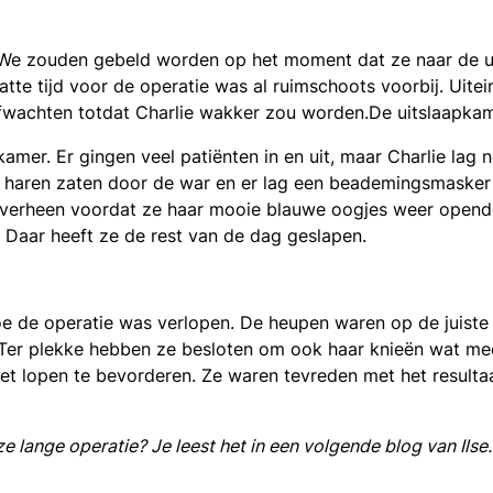
 We zouden gebeld worden op het moment dat ze naar de u
te tijd voor de operatie was al ruimschoots voorbij. Uite
afwachten totdat Charlie wakker zou worden.De uitslaapka
mer. Er gingen veel patiënten in en uit, maar Charlie lag no
 haren zaten door de war en er lag een beademingsmasker v
 overheen voordat ze haar mooie blauwe oogjes weer opend
 Daar heeft ze de rest van de dag geslapen.
e de operatie was verlopen. De heupen waren op de juiste 
er plekke hebben ze besloten om ook haar knieën wat meer
 lopen te bevorderen. Ze waren tevreden met het resultaat
e lange operatie? Je leest het in een volgende blog van Ilse.