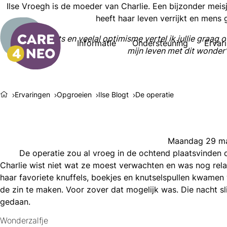
Ilse Vroegh is de moeder van Charlie. Een bijzonder meis
heeft haar leven verrijkt en mens
"Met liefde, trots en veelal optimisme vertel ik jullie graa
Informatie
Ondersteuning
Ervar
mijn leven met dit wonder
Ervaringen
Opgroeien
Ilse Blogt
De operatie
Maandag 29 maa
De operatie zou al vroeg in de ochtend plaatsvinden 
Charlie wist niet wat ze moest verwachten en was nog rel
haar favoriete knuffels, boekjes en knutselspullen kwamen 
l
de zin te maken. Voor zover dat mogelijk was. Die nacht sl
acebook
gedaan.
mail
icht
nkedIn
Wonderzalfje