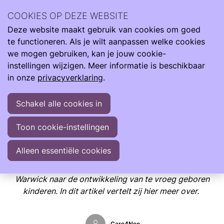
Wij zijn er de hele reis van klein naar groot. Met informatie
COOKIES OP DEZE WEBSITE
om je te ondersteunen als je kind te vroeg, te licht en ziek
Deze website maakt gebruik van cookies om goed
geboren wordt.
te functioneren. Als je wilt aanpassen welke cookies
Informatie
Opgroeien
Opgroeien na vroeggeboorte
we mogen gebruiken, kan je jouw cookie-
instellingen wijzigen. Meer informatie is beschikbaar
Opgroeien na vroeggeboorte
in onze
privacyverklaring
.
Door Dr. Sabrina Twilhaar (Universiteit van Warwick,
Schakel alle cookies in
Verenigd Koninkrijk)
Toon cookie-instellingen
Door Dr. Sabrina Twilhaar (Universiteit van Warwick,
Verenigd Koninkrijk)
Alleen essentiële cookies
Sabrina Twilhaar doet onderzoek aan de Universiteit van
Warwick naar de ontwikkeling van te vroeg geboren
kinderen. In dit artikel vertelt zij hier meer over.
Care4Neo