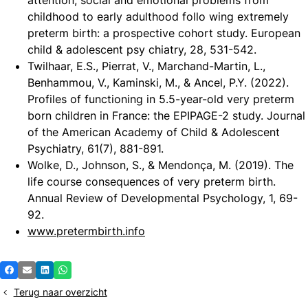
childhood to early adulthood follo wing extremely
preterm birth: a prospective cohort study. European
child & adolescent psy chiatry, 28, 531-542.
Twilhaar, E.S., Pierrat, V., Marchand-Martin, L.,
Benhammou, V., Kaminski, M., & Ancel, P.Y. (2022).
Profiles of functioning in 5.5-year-old very preterm
born children in France: the EPIPAGE-2 study. Journal
of the American Academy of Child & Adolescent
Psychiatry, 61(7), 881-891.
Wolke, D., Johnson, S., & Mendonça, M. (2019). The
life course consequences of very preterm birth.
Annual Review of Developmental Psychology, 1, 69-
92.
www.pretermbirth.info
Deel
Facebook
E-mail
LinkedIn
Whatsapp
dit
Terug naar overzicht
bericht