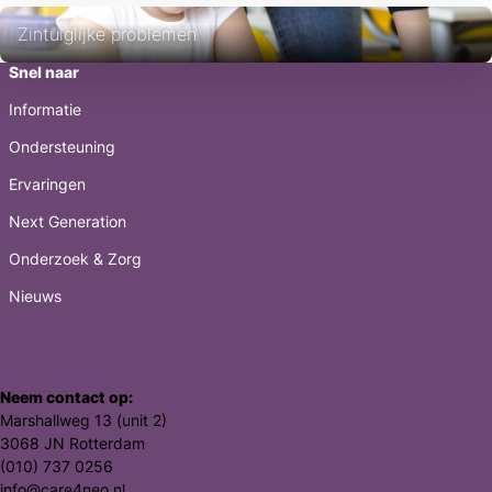
Zintuiglijke problemen
Snel naar
Informatie
Ondersteuning
Ervaringen
Next Generation
Onderzoek & Zorg
Nieuws
Neem contact op:
Marshallweg 13 (unit 2)
3068 JN Rotterdam
(010) 737 0256
info@care4neo.nl