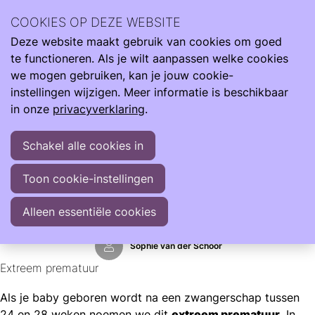
Wij zijn er de hele reis van klein naar groot. Met informatie
COOKIES OP DEZE WEBSITE
om je te ondersteunen als je kind te vroeg, te licht en ziek
Deze website maakt gebruik van cookies om goed
geboren wordt.
Ope
Zoeken
te functioneren. Als je wilt aanpassen welke cookies
men
Informatie
Zwangerschap
we mogen gebruiken, kan je jouw cookie-
Vroeggeboorte tussen 24 en 28 weken
instellingen wijzigen. Meer informatie is beschikbaar
in onze
privacyverklaring
.
Vroeggeboorte tussen 24 en 28 weken
Schakel alle cookies in
Als je baby nu wordt geboren, is dit voor je als ouder een
hele spannende en onzekere tijd. Met deze informatie
Toon cookie-instellingen
leggen we een aantal dingen uit over de overleving en
lange termijn.
Alleen essentiële cookies
Sophie van der Schoor
Extreem prematuur
Als je baby geboren wordt na een zwangerschap tussen
24 en 28 weken noemen we dit
extreem prematuur.
In