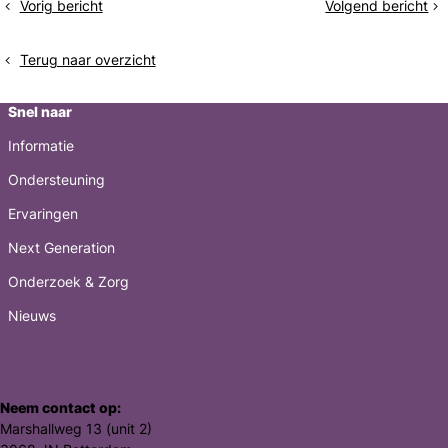
Vorig bericht
Volgend bericht
Een
Diepe
bericht
geschikt
slaap
ziekenhuis
Terug naar overzicht
in
Nederland
Snel naar
Informatie
Ondersteuning
Ervaringen
Next Generation
Onderzoek & Zorg
Nieuws
Neem contact op:
Marshallweg 13 (unit 2)