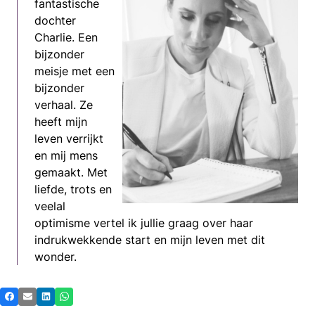
fantastische
dochter
Charlie. Een
bijzonder
meisje met een
bijzonder
verhaal. Ze
heeft mijn
leven verrijkt
en mij mens
gemaakt. Met
liefde, trots en
veelal
optimisme vertel ik jullie graag over haar
indrukwekkende start en mijn leven met dit
wonder.
Deel
Facebook
E-mail
LinkedIn
Whatsapp
dit