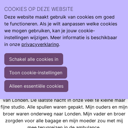
Ilse Vroegh is de moeder van Charlie. Een bijzonder meisje
COOKIES OP DEZE WEBSITE
met een bijzonder verhaal. Ze heeft haar leven verrijkt en
Deze website maakt gebruik van cookies om goed
mens gemaakt.
Ope
Zoeken
te functioneren. Als je wilt aanpassen welke cookies
men
"Met liefde, trots en veelal optimisme vertel ik jullie graag
we mogen gebruiken, kan je jouw cookie-
over haar indrukwekkende start en mijn leven met dit
instellingen wijzigen. Meer informatie is beschikbaar
wonder"
in onze
privacyverklaring
.
Schakel alle cookies in
Ervaringen
Opgroeien
Ilse Blogt
Laatste nacht in Londen
Toon cookie-instellingen
Laatste nacht in Londen
Alleen essentiële cookies
Nog één nachtje slapen en dan moest ik afscheid nemen
van Londen. De laatste nacht in onze veel te kleine maar
fijne studio. Alle spullen waren gepakt. Mijn ouders en mijn
broer waren onderweg naar Londen. Mijn vader en broer
zorgden voor alle bagage en mijn moeder zou met mij
mee terugreizen in de ambulance.