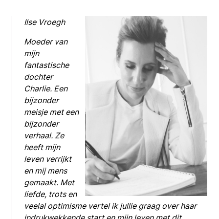
Ilse Vroegh
Moeder van
mijn
fantastische
dochter
Charlie. Een
bijzonder
meisje met een
bijzonder
verhaal. Ze
heeft mijn
leven verrijkt
en mij mens
gemaakt. Met
liefde, trots en
veelal optimisme vertel ik jullie graag over haar
indrukwekkende start en mijn leven met dit