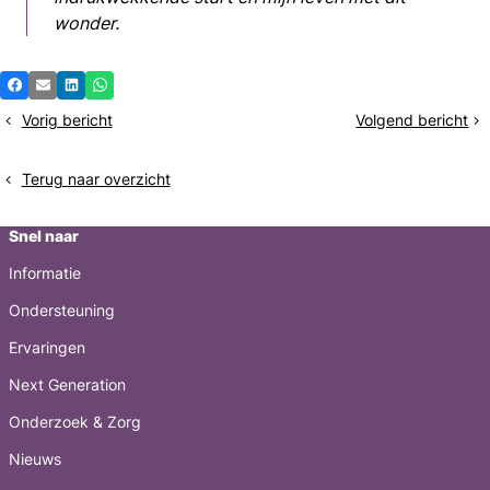
wonder.
Deel
Facebook
E-mail
LinkedIn
Whatsapp
dit
Vorig bericht
Volgend bericht
Diepe
Iedere
bericht
slaap
keer
opnieuw
Terug naar overzicht
ons
verhaal
Snel naar
Informatie
Ondersteuning
Ervaringen
Next Generation
Onderzoek & Zorg
Nieuws