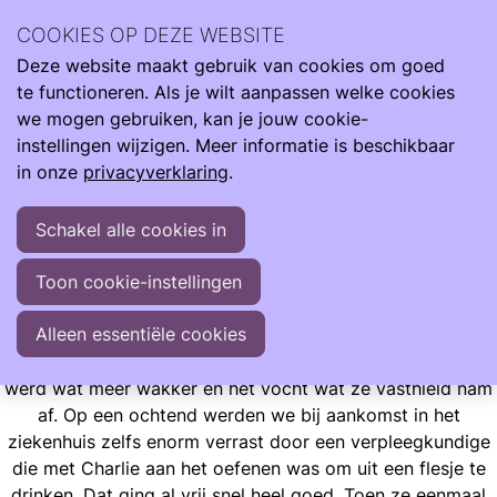
Ilse Vroegh is de moeder van Charlie. Een bijzonder meisje
COOKIES OP DEZE WEBSITE
met een bijzonder verhaal. Ze heeft haar leven verrijkt en
Deze website maakt gebruik van cookies om goed
mens gemaakt.
Ope
Zoeken
te functioneren. Als je wilt aanpassen welke cookies
men
"Met liefde, trots en veelal optimisme vertel ik jullie graag
we mogen gebruiken, kan je jouw cookie-
over haar indrukwekkende start en mijn leven met dit
instellingen wijzigen. Meer informatie is beschikbaar
wonder"
in onze
privacyverklaring
.
Schakel alle cookies in
Ervaringen
Opgroeien
Ilse Blogt
Enorme verrassing
Toon cookie-instellingen
Enorme verrassing
Alleen essentiële cookies
Charlie werd na enkele dagen weer een beetje de oude. Ze
werd wat meer wakker en het vocht wat ze vasthield nam
af. Op een ochtend werden we bij aankomst in het
ziekenhuis zelfs enorm verrast door een verpleegkundige
die met Charlie aan het oefenen was om uit een flesje te
drinken. Dat ging al vrij snel heel goed. Toen ze eenmaal