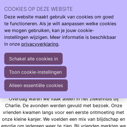
Ilse Vroegh is de moeder van Charlie. Een bijzonder meisje
COOKIES OP DEZE WEBSITE
met een bijzonder verhaal. Ze heeft haar leven verrijkt en
Deze website maakt gebruik van cookies om goed
mens gemaakt.
Ope
Zoeken
te functioneren. Als je wilt aanpassen welke cookies
men
"Met liefde, trots en veelal optimisme vertel ik jullie graag
we mogen gebruiken, kan je jouw cookie-
over haar indrukwekkende start en mijn leven met dit
instellingen wijzigen. Meer informatie is beschikbaar
wonder"
in onze
privacyverklaring
.
Schakel alle cookies in
Ervaringen
Opgroeien
Ilse Blogt
Toon cookie-instellingen
Iedere keer opnieuw ons verhaal
Iedere keer opnieuw ons verhaal
Alleen essentiële cookies
Overdag waren we vaak alleen in het ziekenhuis bij
Charlie. De avonden werden gevuld met bezoek. Onze
vrienden kwamen langs voor een eerste ontmoeting met
onze kleine kanjer. We voelden een mix van blijdschap en
emotie om iedereen weer te zien. Bij vrienden merkten we