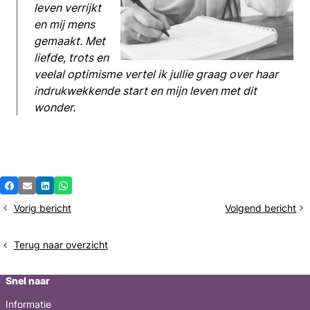
leven verrijkt
en mij mens
gemaakt. Met
liefde, trots en
veelal optimisme vertel ik jullie graag over haar
indrukwekkende start en mijn leven met dit
wonder.
Deel
Facebook
E-mail
LinkedIn
Whatsapp
dit
Vorig bericht
Volgend bericht
Enorme
Een
bericht
verrassing
echte
baby
Terug naar overzicht
Snel naar
Informatie