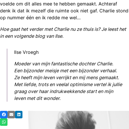
voelde om dit alles mee te hebben gemaakt. Achteraf
denk ik dat ik mezelf die ruimte ook niet gaf. Charlie stond
op nummer één en ik redde me wel…
Hoe gaat het verder met Charlie nu ze thuis is? Je leest het
in een volgende blog van Ilse.
Ilse Vroegh
Moeder van mijn fantastische dochter Charlie.
Een bijzonder meisje met een bijzonder verhaal.
Ze heeft mijn leven verrijkt en mij mens gemaakt.
Met liefde, trots en veelal optimisme vertel ik jullie
graag over haar indrukwekkende start en mijn
leven met dit wonder.
Deel
Facebook
E-mail
LinkedIn
dit
Whatsapp
bericht