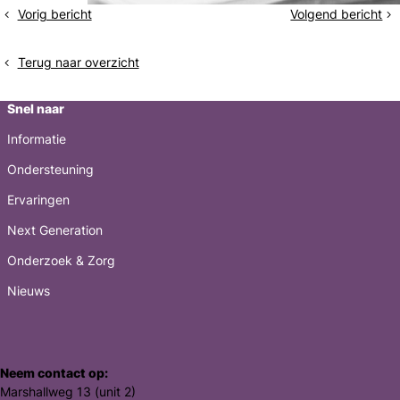
Vorig bericht
Volgend bericht
Een
Het
echte
consultatiebureau
baby
Terug naar overzicht
Snel naar
Informatie
Ondersteuning
Ervaringen
Next Generation
Onderzoek & Zorg
Nieuws
Neem contact op:
Marshallweg 13 (unit 2)