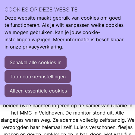
Ilse Vroegh is de moeder van Charlie. Een bijzonder meisje
COOKIES OP DEZE WEBSITE
met een bijzonder verhaal. Ze heeft haar leven verrijkt en
Deze website maakt gebruik van cookies om goed
mens gemaakt.
Ope
Zoeken
te functioneren. Als je wilt aanpassen welke cookies
men
"Met liefde, trots en veelal optimisme vertel ik jullie graag
we mogen gebruiken, kan je jouw cookie-
over haar indrukwekkende start en mijn leven met dit
instellingen wijzigen. Meer informatie is beschikbaar
wonder"
in onze
privacyverklaring
.
Schakel alle cookies in
Ervaringen
Opgroeien
Ilse Blogt
Vertrouwen
Toon cookie-instellingen
Vertrouwen
Alleen essentiële cookies
Er werd een uitzondering voor ons gemaakt. We mochten
beiden twee nachten logeren op de kamer van Charlie in
het MMC in Veldhoven. De monitor stond uit. Alle
slangetjes waren weg. Ze ademde volledig zelfstandig. We
verzorgden haar helemaal zelf. Luiers verschonen, flesjes
maken en geven, omkleden en in bad doen. Het was fijn